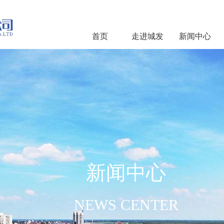
首页
走进城发
新闻中心
新闻中心
NEWS CENTER