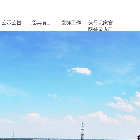
公示公告
经典项目
党群工作
头号玩家官
网登录入口